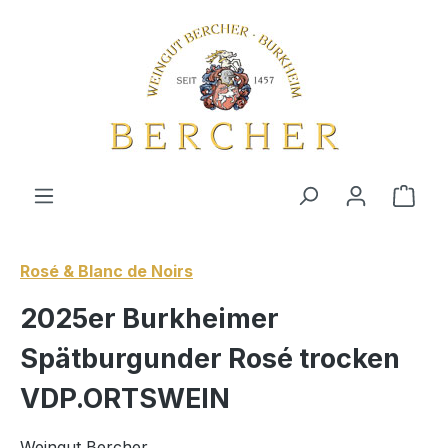
Zum Hauptinhalt springen
Ware
Rosé & Blanc de Noirs
2025er Burkheimer
Spätburgunder Rosé trocken
VDP.ORTSWEIN
Weingut Bercher