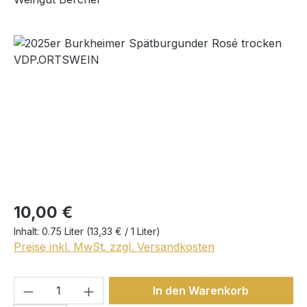
Bildergalerie überspringen
Regulärer Preis:
10,00 €
Inhalt:
0.75 Liter
(13,33 € / 1 Liter)
Preise inkl. MwSt. zzgl. Versandkosten
Produkt Anzahl: Gib den gewünschten We
In den Warenkorb