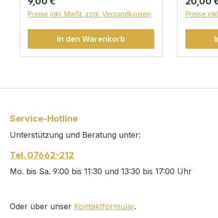
Regulärer Preis:
Reguläre
9,00 €
20,00 
6,4 g/lAP-Nr. 303/05/25Enthält
Vol %G
Preise inkl. MwSt. zzgl. Versandkosten
Preise ink
SulfiteUrsprungsland:
g/lRe
DeutschlandErzeuger: Weingut
g/lGes
In den Warenkorb
Bercher OHG, Mittelstadt 13, D-
AP Nr. 3
79235 Vogtsburg-
Ursprung
BurkheimDeutscher
Deutschl
QualitätsweinZutaten &
Bercher 
Nährwerte:
79235 Vo
https://s.imero.io/Ty4VRUO
Burkheim
Qualität
Service-Hotline
Nährwert
Unterstützung und Beratung unter:
a9h
Tel. 07662-212
Mo. bis Sa. 9:00 bis 11:30 und 13:30 bis 17:00 Uhr
Oder über unser
Kontaktformular
.