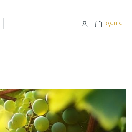
0,00 €
Ware