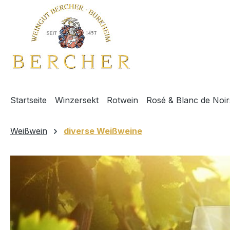
m Hauptinhalt springen
Zur Suche springen
Zur Hauptnavigation springen
Startseite
Winzersekt
Rotwein
Rosé & Blanc de Noir
Weißwein
diverse Weißweine
Bildergalerie überspringen