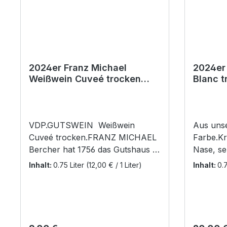
2024er Franz Michael
2024er
Weißwein Cuveé trocken
Blanc t
VDP.GUTSWEIN
VDP.GUTSWEIN Weißwein
Aus unse
Cuveé trocken.FRANZ MICHAEL
Farbe.Kr
Bercher hat 1756 das Gutshaus in
Nase, se
der Mittelstadt
Essense
Inhalt:
0.75 Liter
(12,00 € / 1 Liter)
Inhalt:
0.7
erbaut.Flaschengröße:
Gänseleb
0,75 lvorhandener Alkohol:
Chutney
11,52 Vol %Gesamtextrakt:
Gerichte 
23,6 g/lRestzucker:
Soja S
3,8 g/lGesamtsäure:
0,75 lvo