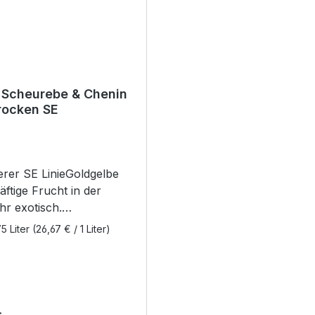
 Scheurebe & Chenin
rocken SE
rer SE LinieGoldgelbe
äftige Frucht in der
hr exotisch.
mpfehlung:
5 Liter
(26,67 € / 1 Liter)
erterrine mit Frucht
, Münsterkäse,Curry
asiatische Gerichte mit
auceFlaschengröße:
rhandener Alkohol: 12,0