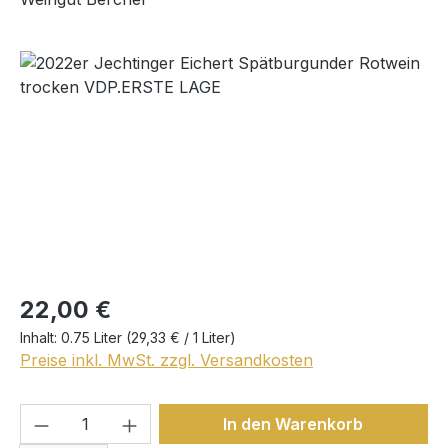
Bildergalerie überspringen
Regulärer Preis:
22,00 €
Inhalt:
0.75 Liter
(29,33 € / 1 Liter)
Preise inkl. MwSt. zzgl. Versandkosten
Produkt Anzahl: Gib den gewünschten We
In den Warenkorb