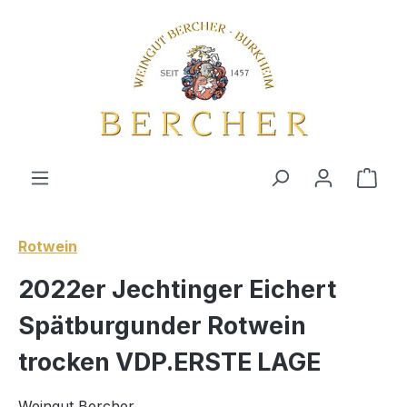
Zum Hauptinhalt springen
Ware
Rotwein
2022er Jechtinger Eichert
Spätburgunder Rotwein
trocken VDP.ERSTE LAGE
Weingut Bercher