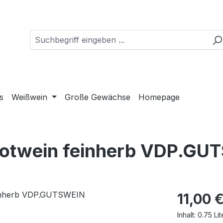
s
Weißwein
Große Gewächse
Homepage
Rotwein feinherb VDP.GU
Regulärer Pr
11,00 
Inhalt:
0.75 Li