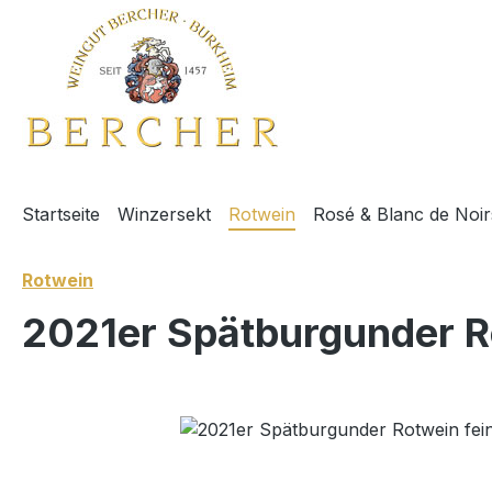
m Hauptinhalt springen
Zur Suche springen
Zur Hauptnavigation springen
Startseite
Winzersekt
Rotwein
Rosé & Blanc de Noir
Rotwein
2021er Spätburgunder 
Bildergalerie überspringen