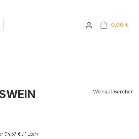
0,00 €
Ware
TSWEIN
Weingut Bercher
eis:
€
ter
(14,67 € / 1 Liter)