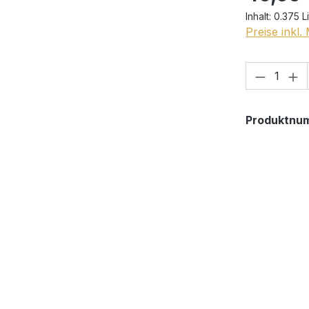
Inhalt:
0.375 L
Preise inkl
Produkt
Produktnu