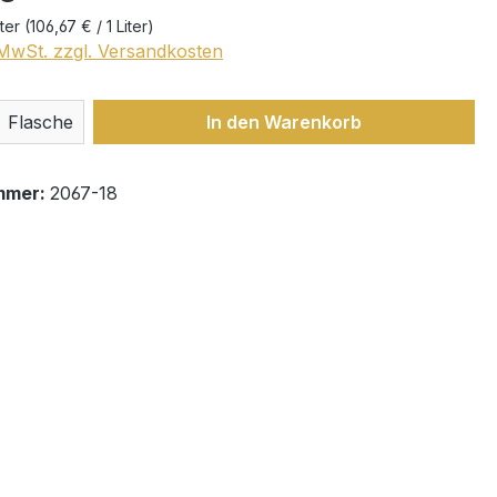
iter
(106,67 € / 1 Liter)
. MwSt. zzgl. Versandkosten
 Anzahl: Gib den gewünschten Wert ein 
Flasche
In den Warenkorb
mmer:
2067-18