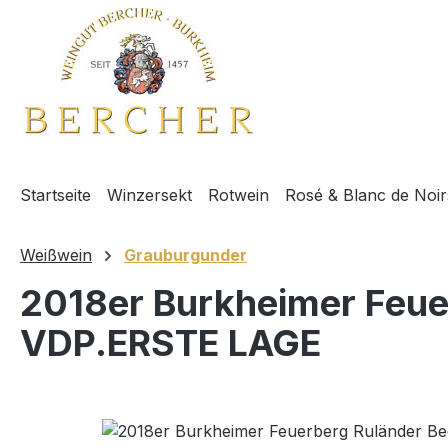
m Hauptinhalt springen
Zur Suche springen
Zur Hauptnavigation springen
Startseite
Winzersekt
Rotwein
Rosé & Blanc de Noir
Weißwein
Grauburgunder
2018er Burkheimer Feue
VDP.ERSTE LAGE
Bildergalerie überspringen